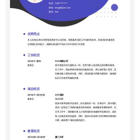
电话：
139********
邮箱：
lina@liepin.com
微信：
lina
优势亮点
本人在物业/商业管理领域有多年从业经验，熟悉服务员的工作流程和标准，具备良好的服务意
识和团队协作能力，能够快速适应不同的工作环境和工作强度。
工作经历
2014/11-至今
XXX有限公司
服务员
曾在某酒店担任服务员一职，负责为客人提供高品质的餐饮服务。
在工作中，我始终保持着良好的服务态度，用心倾听客人需求，及
时解决客人遇到的问题。同时，我也积极与同事沟通协作，确保团
队的工作效率和服务质量。
项目经历
2014/11-2015/02
XXX项目
服务员
项目职责
曾参与某商场新开业项目，担任服务员一职。在项目中，我与团队
成员一起制定了详细的服务流程和标准，确保服务质量和效率。在
日常工作中，我积极向客人介绍商场的各项服务和优惠活动，提高
客人的满意度和忠诚度。同时，我也与其他部门的同事保持紧密的
沟通，确保整个项目的顺利进行。
教育经历
2011/09-2014/07
厦门大学