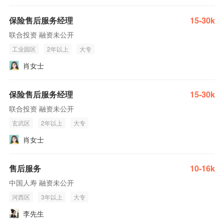
保险售后服务经理
15-30k
联合投资 融资未公开
工业园区
2年以上
大专
肖女士
保险售后服务经理
15-30k
联合投资 融资未公开
玄武区
2年以上
大专
肖女士
售后服务
10-16k
中国人寿 融资未公开
河西区
3年以上
大专
李先生