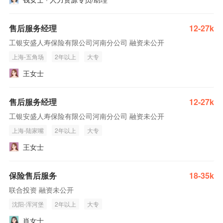
售后服务经理
12-27k
工银安盛人寿保险有限公司河南分公司 融资未公开
上海-五角场
2年以上
大专
王女士
售后服务经理
12-27k
工银安盛人寿保险有限公司河南分公司 融资未公开
上海-陆家嘴
2年以上
大专
王女士
保险售后服务
18-35k
联合投资 融资未公开
沈阳-浑河堡
2年以上
大专
肖女士