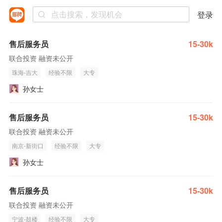
登录
售后服务员
15-30k
联合投资 融资未公开
珠海-吉大
经验不限
大专
孙女士
售后服务员
15-30k
联合投资 融资未公开
南京-新街口
经验不限
大专
孙女士
售后服务员
15-30k
联合投资 融资未公开
宁波-鼓楼
经验不限
大专