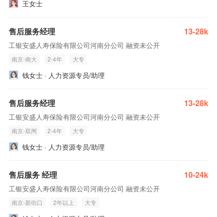
王女士
售后服务经理
13-28k
工银安盛人寿保险有限公司河南分公司 融资未公开
南京-南大
2-4年
大专
钱女士 · 人力资源专员/助理
售后服务经理
13-28k
工银安盛人寿保险有限公司河南分公司 融资未公开
南京-双闸
2-4年
大专
钱女士 · 人力资源专员/助理
售后服务 经理
10-24k
工银安盛人寿保险有限公司河南分公司 融资未公开
南京-新街口
2年以上
大专