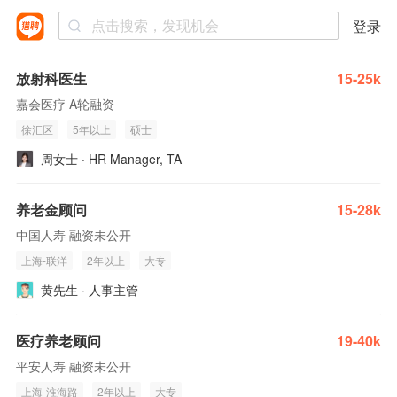
登录
放射科医生
15-25k
嘉会医疗 A轮融资
徐汇区
5年以上
硕士
周女士 · HR Manager, TA
养老金顾问
15-28k
中国人寿 融资未公开
上海-联洋
2年以上
大专
黄先生 · 人事主管
医疗养老顾问
19-40k
平安人寿 融资未公开
上海-淮海路
2年以上
大专