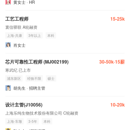
黄女士 · HR
工艺工程师
15-25k
寰信驿联 A轮融资
上海-共康
3年以上
本科
肖女士
芯片可靠性工程师 (MJ002199)
30-50k·15薪
寒武纪 已上市
浦东新区
经验不限
硕士
胡先生 · 招聘主管
设计主管(J10056)
10-20k
上海乐纯生物技术股份有限公司 C轮融资
上海-车墩
3-5年
本科