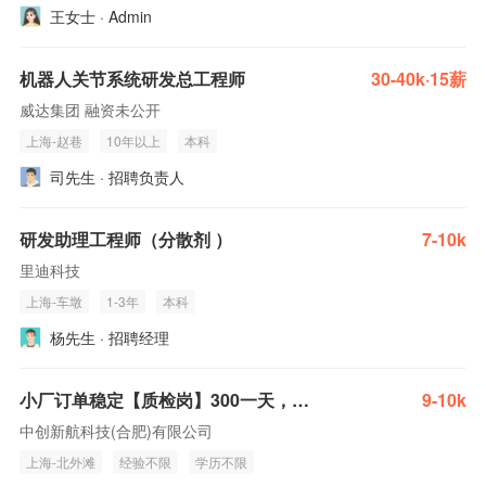
王女士 · Admin
机器人关节系统研发总工程师
30-40k·15薪
威达集团 融资未公开
上海-赵巷
10年以上
本科
司先生 · 招聘负责人
研发助理工程师（分散剂 ）
7-10k
里迪科技
上海-车墩
1-3年
本科
杨先生 · 招聘经理
小厂订单稳定【质检岗】300一天，免费吃住，包入职，可带手机
9-10k
中创新航科技(合肥)有限公司
上海-北外滩
经验不限
学历不限