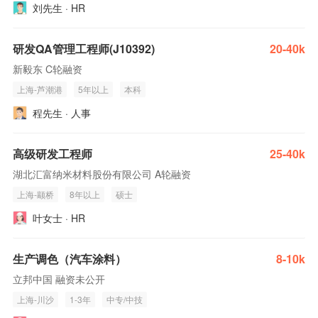
刘先生 · HR
研发QA管理工程师(J10392)
20-40k
新毅东 C轮融资
上海-芦潮港
5年以上
本科
程先生 · 人事
高级研发工程师
25-40k
湖北汇富纳米材料股份有限公司 A轮融资
上海-颛桥
8年以上
硕士
叶女士 · HR
生产调色（汽车涂料）
8-10k
立邦中国 融资未公开
上海-川沙
1-3年
中专/中技