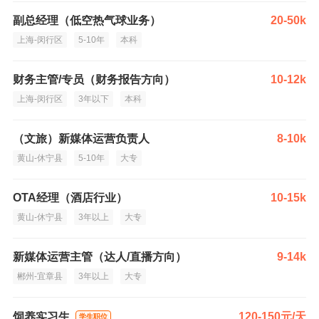
副总经理（低空热气球业务）
20-50k
上海-闵行区
5-10年
本科
财务主管/专员（财务报告方向）
10-12k
上海-闵行区
3年以下
本科
（文旅）新媒体运营负责人
8-10k
黄山-休宁县
5-10年
大专
OTA经理（酒店行业）
10-15k
黄山-休宁县
3年以上
大专
新媒体运营主管（达人/直播方向）
9-14k
郴州-宜章县
3年以上
大专
饲养实习生
120-150元/天
学生职位