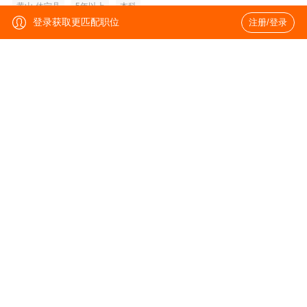
黄山-休宁县
5年以上
本科
登录获取更匹配职位
注册/登录
软件销售（文旅行业）
7-20k
杭州-拱墅区
3年以上
大专
文创买手
15-22k
上海-闵行区
5-10年
本科
文创店铺运营负责人
15-20k
上海-闵行区
5-10年
本科
招采主管
6-8k
湘西-凤凰县
3-5年
大专
计划运营专员
6-8k
湘西-凤凰县
1-3年
本科