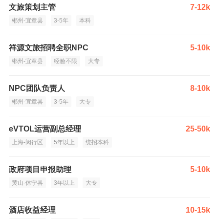
文旅策划主管
7-12k
郴州-宜章县
3-5年
本科
祥源文旅招聘全职NPC
5-10k
郴州-宜章县
经验不限
大专
NPC团队负责人
8-10k
郴州-宜章县
3-5年
大专
eVTOL运营副总经理
25-50k
上海-闵行区
5年以上
统招本科
政府项目申报助理
5-10k
黄山-休宁县
3年以上
大专
酒店收益经理
10-15k