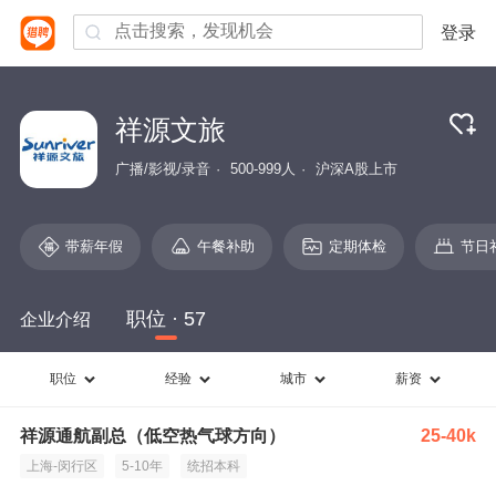
登录
祥源文旅
广播/影视/录音
500-999人
沪深A股上市
带薪年假
午餐补助
定期体检
节日
职位 · 57
企业介绍
职位
经验
城市
薪资
祥源通航副总（低空热气球方向）
25-40k
上海-闵行区
5-10年
统招本科