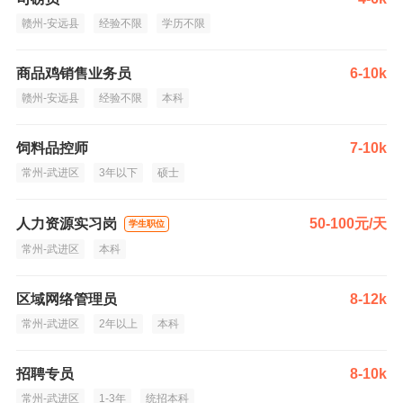
赣州-安远县
经验不限
学历不限
商品鸡销售业务员
6-10k
赣州-安远县
经验不限
本科
饲料品控师
7-10k
常州-武进区
3年以下
硕士
人力资源实习岗
50-100元/天
学生职位
常州-武进区
本科
区域网络管理员
8-12k
常州-武进区
2年以上
本科
招聘专员
8-10k
常州-武进区
1-3年
统招本科