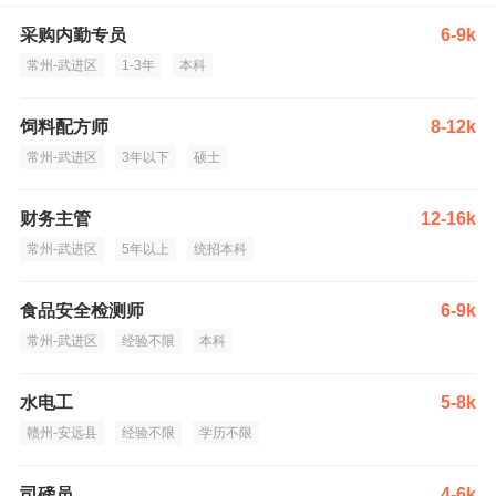
采购内勤专员
6-9k
常州-武进区
1-3年
本科
饲料配方师
8-12k
常州-武进区
3年以下
硕士
财务主管
12-16k
常州-武进区
5年以上
统招本科
食品安全检测师
6-9k
常州-武进区
经验不限
本科
水电工
5-8k
赣州-安远县
经验不限
学历不限
司磅员
4-6k