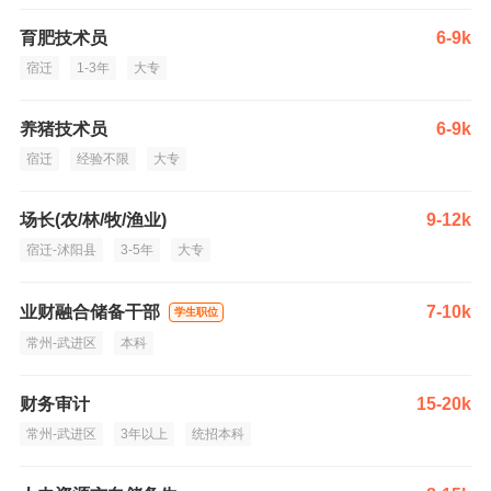
育肥技术员
6-9k
宿迁
1-3年
大专
养猪技术员
6-9k
宿迁
经验不限
大专
场长(农/林/牧/渔业)
9-12k
宿迁-沭阳县
3-5年
大专
业财融合储备干部
7-10k
学生职位
常州-武进区
本科
财务审计
15-20k
常州-武进区
3年以上
统招本科