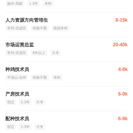
扬州-高邮
1-3年
本科
人力资源方向管培生
8-15k
常州-武进区
经验不限
统招本科
市场运营总监
20-40k
常州-武进区
8年以上
大专
种鸡技术员
4-8k
平顶山-汝州
经验不限
本科
产房技术员
6-9k
宿迁
1-3年
大专
配种技术员
6-9k
宿迁
1-3年
大专