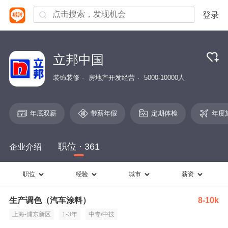
登录
立邦中国
装饰装修
房地产开发经营
5000-10000人
年底双薪
带薪年假
定期体检
年度
职位 · 361
企业介绍
职位
经验
城市
薪资
生产调色（汽车涂料）
8-10k
上海-浦东新区
1-3年
中专/中技