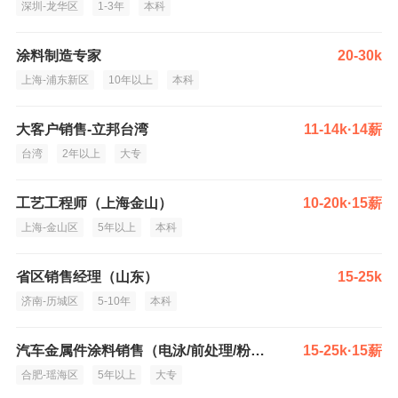
深圳-龙华区
1-3年
本科
涂料制造专家
20-30k
上海-浦东新区
10年以上
本科
大客户销售-立邦台湾
11-14k·14薪
台湾
2年以上
大专
工艺工程师（上海金山）
10-20k·15薪
上海-金山区
5年以上
本科
省区销售经理（山东）
15-25k
济南-历城区
5-10年
本科
汽车金属件涂料销售（电泳/前处理/粉末/液体经验）
15-25k·15薪
合肥-瑶海区
5年以上
大专