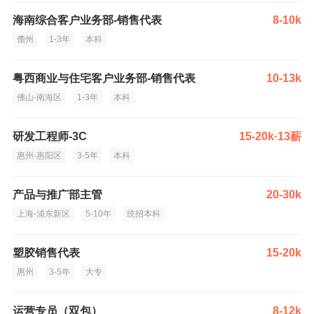
海南综合客户业务部-销售代表
8-10k
儋州
1-3年
本科
粤西商业与住宅客户业务部-销售代表
10-13k
佛山-南海区
1-3年
本科
研发工程师-3C
15-20k·13薪
惠州-惠阳区
3-5年
本科
产品与推广部主管
20-30k
上海-浦东新区
5-10年
统招本科
塑胶销售代表
15-20k
惠州
3-5年
大专
运营专员（双包）
8-12k