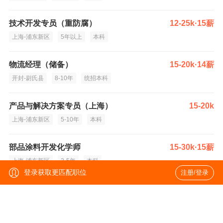
技术开发专员（重防腐）
12-25k·15薪
上海-浦东新区
5年以上
本科
物流经理（储备）
15-20k·14薪
开封-尉氏县
8-10年
统招本科
产品与解决方案专员（上海）
15-20k
上海-浦东新区
5-10年
本科
部品涂料开发化学师
15-30k·15薪
上海-浦东新区
3-5年
本科
登录获取更匹配职位
注册/登录
大客户销售经理（济南）
15-25k
济南-历城区
5-10年
本科