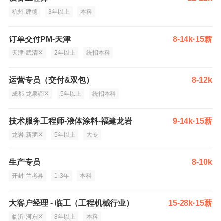
杭州-建德
3年以上
本科
订单交付PM-天津
8-14k·15薪
天津-武清区
2年以上
统招本科
运营专员（交付&双包）
8-12k
成都-龙泉驿区
5年以上
统招本科
技术服务工程师-液体涂料-福建龙岩
9-14k·15薪
龙岩-新罗区
5年以上
大专
生产专员
8-10k
开封-兰考县
1-3年
本科
大客户经理 - 临工（工程机械行业）
15-28k·15薪
临沂-河东区
8年以上
本科