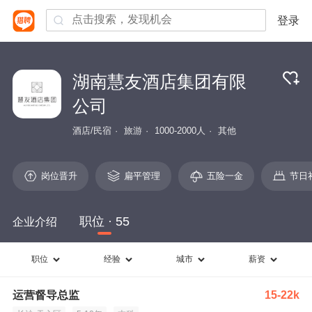
登录
湖南慧友酒店集团有限
公司
酒店/民宿
旅游
1000-2000人
其他
岗位晋升
扁平管理
五险一金
节日
职位 · 55
企业介绍
职位
经验
城市
薪资
运营督导总监
15-22k