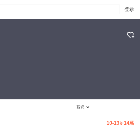
登录
薪资
10-13k·14薪