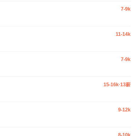
7-9k
11-14k
7-9k
15-16k·13薪
9-12k
8-10k