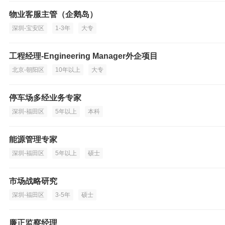
物业客服主管（企鹅岛）
深圳-宝安区
1-3年
大专
工程经理-Engineering Manager外企项目
北京-朝阳区
10年以上
大专
停车场多经业务专家
深圳-福田区
5年以上
本科
能源管理专家
深圳-福田区
5年以上
硕士
市场战略研究
深圳-福田区
3-5年
硕士
廉正监察经理