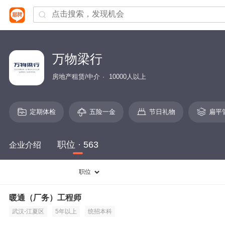
万物梁行
房地产租赁/中介
10000人以上
定期体检
五险一金
节日礼物
扁平
职位 · 563
企业介绍
职位
暖通（厂务）工程师
武汉-江夏区
5年以上
统招本科