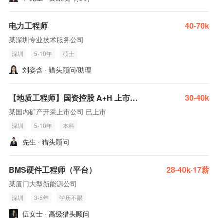
电力工程师
40-70k
某深圳专业技术服务公司
深圳
5-10年
硕士
刘姿含 · 猎头顾问/助理
【地质工程师】国资控股 A+H 上市矿企，全球黄金龙头，覆盖金铜锂全产业链，海内外布局大量矿山，自研低成本采选技术，营收近 3500 亿元。
30-40k
某国内矿产开采上市公司 已上市
深圳
5-10年
本科
先生 · 猎头顾问
BMS硬件工程师（平台）
28-40k·17薪
某厦门大型新能源公司
深圳
3-5年
学历不限
伍女士 · 高级猎头顾问