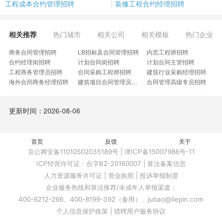
工程成本合约管理招聘
装修工程合约经理招聘
相关推荐
热门城市
相关公司
相关模板
热门企业
商务合同管理招聘
LB招标及合同管理招聘
内页工程师招聘
合约经理岗招聘
计划合同岗招聘
计划合同主管招聘
工程商务管理员招聘
合同采购工程师招聘
建筑行业采购经理招聘
海外合同商务经理招聘
建筑项目合同管理员招聘
合同管理高级专员招聘
项目合同管理主管招聘
经营合同部部长招聘
光伏户用合约主管招聘
合约岗招聘
合作管理总监招聘
合同部业务主管招聘
更新时间：2026-08-06
合同履约经理招聘
资质推广经理招聘
合同账务主管招聘
合约中心助理招聘
招采合约专员招聘
合同履约专员招聘
合同造价工程师招聘
法务合约主管招聘
合同评审工程师招聘
工程部项目专员招聘
首页
反馈
机电合约管理工程师招聘
关于
建筑事业部成本总监招聘