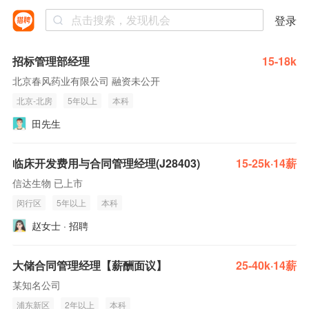
登录
招标管理部经理
15-18k
北京春风药业有限公司 融资未公开
北京-北房
5年以上
本科
田先生
临床开发费用与合同管理经理(J28403)
15-25k·14薪
信达生物 已上市
闵行区
5年以上
本科
赵女士 · 招聘
大储合同管理经理【薪酬面议】
25-40k·14薪
某知名公司
浦东新区
2年以上
本科