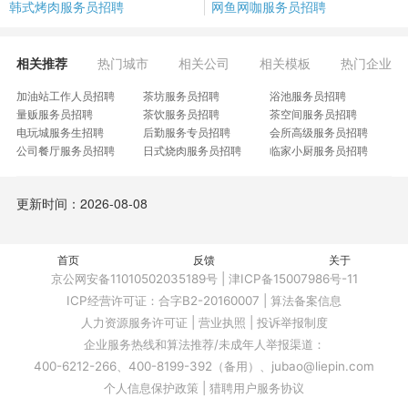
韩式烤肉服务员招聘
网鱼网咖服务员招聘
相关推荐
热门城市
相关公司
相关模板
热门企业
加油站工作人员招聘
茶坊服务员招聘
浴池服务员招聘
量贩服务员招聘
茶饮服务员招聘
茶空间服务员招聘
电玩城服务生招聘
后勤服务专员招聘
会所高级服务员招聘
公司餐厅服务员招聘
日式烧肉服务员招聘
临家小厨服务员招聘
维也纳客房保洁招聘
螺蛳粉店服务员招聘
连锁网咖服务员招聘
九锅一堂服务员招聘
茶楼餐饮服务员招聘
高端酒楼服务员招聘
更新时间：2026-08-08
镰仓料理服务员招聘
蛋糕甜品店服务员招聘
日餐厅资深服务员招聘
早餐店后厨服务员招聘
高铁东站服务员招聘
海底捞火锅服务员招聘
家政服务经理招聘
桌游店员招聘
康娱咨客招聘
餐饮服务岗招聘
首页
网吧网管招聘
反馈
夸父炸串员工招聘
关于