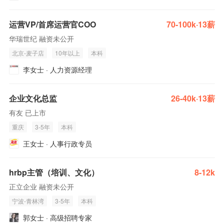
运营VP/首席运营官COO
70-100k·13薪
华瑞世纪 融资未公开
北京-麦子店
10年以上
本科
李女士 · 人力资源经理
企业文化总监
26-40k·13薪
有友 已上市
重庆
3-5年
本科
王女士 · 人事行政专员
hrbp主管（培训、文化）
8-12k
正立企业 融资未公开
宁波-青林湾
3-5年
本科
郭女士 · 高级招聘专家