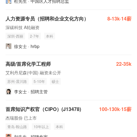
杜先生 · 中国区人才招聘总监
人力资源专员（招聘和企业文化方向）
8-13k·14薪
深碳科技 A轮融资
深圳-西丽
2-7年
本科
徐女士 · hrbp
高级/首席化学工程师
22-35k
艾利丹尼森(中国) 融资未公开
苏州-震川路
5-10年
硕士
李女士 · 招聘主管
首席知识产权官（CIPO）(J13478)
100-130k·15薪
杰瑞股份 已上市
青岛-鞍山路
10年以上
本科
刘先生 · 招聘专家