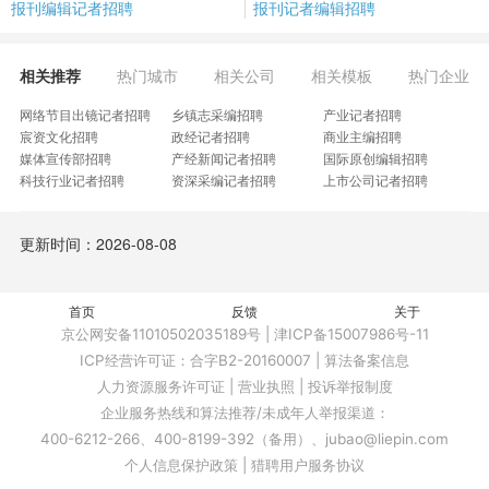
报刊编辑记者招聘
报刊记者编辑招聘
相关推荐
热门城市
相关公司
相关模板
热门企业
网络节目出镜记者招聘
乡镇志采编招聘
产业记者招聘
宸资文化招聘
政经记者招聘
商业主编招聘
媒体宣传部招聘
产经新闻记者招聘
国际原创编辑招聘
科技行业记者招聘
资深采编记者招聘
上市公司记者招聘
杂志文化记者招聘
商业案例采编招聘
消费行业主编招聘
教育新闻记者招聘
科技财经记者招聘
采编管理员招聘
更新时间：2026-08-08
新科技记者招聘
财经深度作者招聘
数字医疗记者招聘
财经原创编辑招聘
证券基金记者招聘
深度报道记者招聘
摩登中产记者招聘
金融记者兼研究员招聘
图书馆采编外延主管招聘
故事采编招聘
首页
全职作者招聘
反馈
采写记者招聘
关于