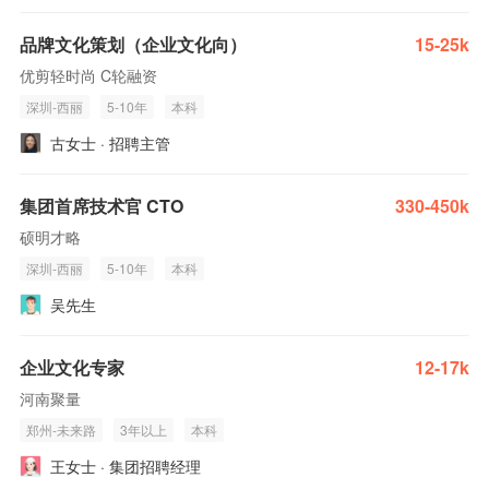
品牌文化策划（企业文化向）
15-25k
优剪轻时尚 C轮融资
深圳-西丽
5-10年
本科
古女士 · 招聘主管
集团首席技术官 CTO
330-450k
硕明才略
深圳-西丽
5-10年
本科
吴先生
企业文化专家
12-17k
河南聚量
郑州-未来路
3年以上
本科
王女士 · 集团招聘经理