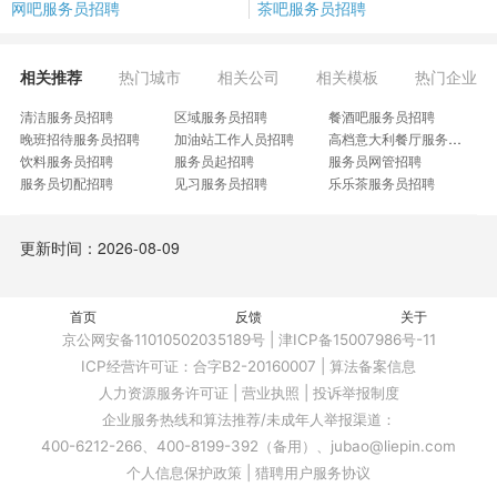
网吧服务员招聘
茶吧服务员招聘
相关推荐
热门城市
相关公司
相关模板
热门企业
清洁服务员招聘
区域服务员招聘
餐酒吧服务员招聘
晚班招待服务员招聘
加油站工作人员招聘
高档意大利餐厅服务员招聘
饮料服务员招聘
服务员起招聘
服务员网管招聘
服务员切配招聘
见习服务员招聘
乐乐茶服务员招聘
内场服务员招聘
餐饮吧员服务员招聘
酒吧卡座服务员招聘
康乐中心服务员招聘
美豪客房服务员招聘
会所高级服务员招聘
更新时间：2026-08-09
高铁餐车服务员招聘
内部餐厅服务员招聘
公司餐厅服务员招聘
健身馆服务员招聘
高铁东站服务员招聘
品牌米粉店服务员招聘
餐饮店外卖服务员招聘
服务员转健身教练招聘
麻将馆前台服务员招聘
高端中餐厅服务员招聘
首页
酒店男女宾服务员招聘
反馈
关于
野生动物园麦当劳服务员招聘