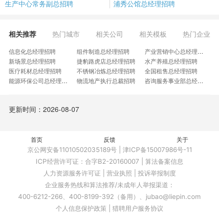
生产中心常务副总招聘
浦秀公馆总经理招聘
相关推荐
热门城市
相关公司
相关模板
热门企业
信息化总经理招聘
组件制造总经理招聘
产业营销中心总经理招聘
新场景总经理招聘
捷豹路虎店总经理招聘
水产养殖总经理招聘
医疗耗材总经理招聘
不锈钢冶炼总经理招聘
全国租售总经理招聘
能源环保公司总经理招聘
物流地产执行总裁招聘
咨询服务事业部总经理招聘
国资经理招聘
收益总经理招聘
制造管理方向招聘
医疗设备部总经理招聘
大悦城控股项目总经理招聘
劳务公司总经理招聘
更新时间：2026-08-07
轻餐饮业总经理招聘
网红基地总经理招聘
建筑平台总经理招聘
远洋货运总经理招聘
双碳事业部总经理招聘
光伏总经理招聘
文旅公司总经理招聘
农业职业经理人招聘
餐饮事业部CEO招聘
东实开能董事长招聘
首页
线上运营总经理招聘
反馈
政企总经理招聘
关于