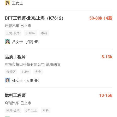
王女士
DFT工程师-北京/上海（K7612）
50-80k·14薪
理想汽车 已上市
上海-航华
5-10年
本科
吕女士 · 招聘HR
品质工程师
8-13k
珠海市椿田科技有限公司 战略融资
金湾区
1-3年
大专
孙女士 · 人事HR
燃料工程师
10-15k
奇瑞汽车 已上市
芜湖-金湾
5年以上
本科