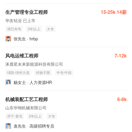
生产管理专业工程师
15-25k·14薪
华友钴业 已上市
津巴布韦
3年以上
大专
张先生 · hrbp
风电运维工程师
7-12k
涿鹿星未来新能源科技有限公司
绵阳-绵州大道
经验不限
中专/中技
杨女士 · 人力资源HR
机械装配工艺工程师
6-8k
山东华翊机械有限公司
济宁-黄屯
2年以上
大专
袁先生 · 高级招聘专员