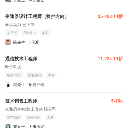
变速器设计工程师（换挡方向）
25-40k·14薪
春风动力 已上市
临平区
8年以上
本科
陈先生 · HRBP
通信技术工程师
11-23k·14薪
叶子科技
成都-华阳
经验不限
本科
程先生 · 招聘经理
技术销售工程师
5-10k
东和恩泰实业(上海)有限公司
浦东新区
经验不限
大专
龚女士 · 人事专员