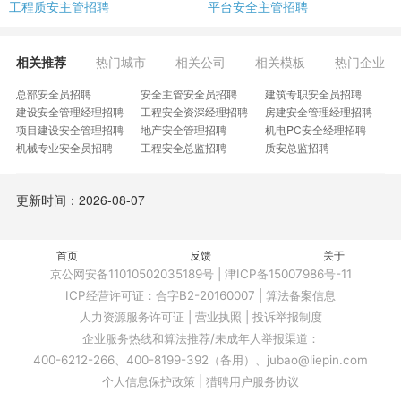
工程质安主管招聘
平台安全主管招聘
相关推荐
热门城市
相关公司
相关模板
热门企业
总部安全员招聘
安全主管安全员招聘
建筑专职安全员招聘
建设安全管理经理招聘
工程安全资深经理招聘
房建安全管理经理招聘
项目建设安全管理招聘
地产安全管理招聘
机电PC安全经理招聘
机械专业安全员招聘
工程安全总监招聘
质安总监招聘
安全生产招聘
安全总控招聘
土建安全资料员招聘
安全仓管员招聘
安全督导工程师招聘
安全风险评估师招聘
更新时间：2026-08-07
施工现场安管员招聘
工地现场安全员招聘
施工安全主管招聘
项目安质部长招聘
施工质量安全员招聘
安全管理部门总监招聘
装饰装修安全员招聘
安全管理助理经理招聘
建设单位安全员招聘
首页
高速公路项目安全部长招聘
安质经理招聘
反馈
装修质安员招聘
关于