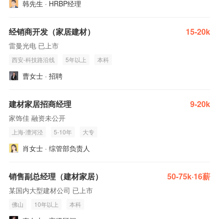
韩先生 · HRBP经理
经销商开发（家居建材）
15-20k
雷曼光电 已上市
西安-科技路沿线
5年以上
本科
曹女士 · 招聘
建材家居招商经理
9-20k
家饰佳 融资未公开
上海-漕河泾
5-10年
大专
肖女士 · 综管部负责人
销售副总经理（建材家居）
50-75k·16薪
某国内大型建材公司 已上市
佛山
10年以上
本科