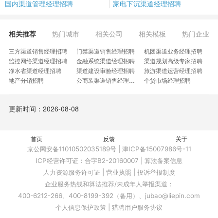
国内渠道管理经理招聘
家电下沉渠道经理招聘
相关推荐
热门城市
相关公司
相关模板
热门企业
三方渠道销售经理招聘
门禁渠道销售经理招聘
机团渠道业务经理招聘
监控网络渠道经理招聘
金融系统渠道经理招聘
渠道规划高级专家招聘
净水省渠道经理招聘
渠道建设审验经理招聘
旅游渠道运营经理招聘
地产分销招聘
公商装渠道销售经理招聘
个贷市场经理招聘
商销大区经理招聘
高级渠道策略招聘
创新渠道主管招聘
网发支持经理招聘
OTC分销经理招聘
渠道投放负责人招聘
更新时间：2026-08-08
审计渠道人员招聘
瓷砖渠道业务员招聘
商铺大客户经理招聘
全屋定制渠道销售招聘
全国经销商发展经理招聘
批发部主管招聘
生态经理招聘
大疆无人机招聘
楼盘负责人招聘
网络规划管理招聘
首页
五金渠道销售招聘
反馈
母婴门店开拓招聘
关于