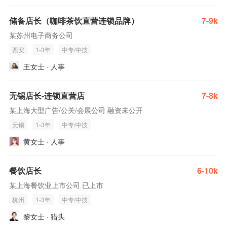
储备店长（咖啡茶饮直营连锁品牌）
7-9k
某苏州电子商务公司
西安
1-3年
中专/中技
王女士 · 人事
无锡店长-连锁直营店
7-8k
某上海大型广告/公关/会展公司 融资未公开
无锡
1-3年
中专/中技
黄女士 · 人事
餐饮店长
6-10k
某上海餐饮业上市公司 已上市
杭州
1-3年
中专/中技
黎女士 · 猎头