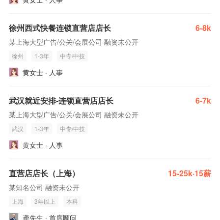
徐州西式快餐连锁直营店店长
6-8k
某上海大型广告/公关/会展公司 融资未公开
徐州
1-3年
中专/中技
黄女士 · 人事
武汉就近安排-连锁直营店店长
6-7k
某上海大型广告/公关/会展公司 融资未公开
武汉
1-3年
中专/中技
黄女士 · 人事
直营店店长（上海）
15-25k·15薪
某知名公司 融资未公开
上海
3年以上
本科
龚先生 · 首席顾问