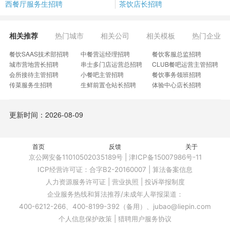
西餐厅服务生招聘
茶饮店长招聘
相关推荐
热门城市
相关公司
相关模板
热门企业
餐饮SAAS技术部招聘
中餐营运经理招聘
餐饮客服总监招聘
城市营地营长招聘
串士多门店运营总招聘
CLUB餐吧运营主管招聘
会所接待主管招聘
小餐吧主管招聘
餐饮事务领班招聘
传菜服务生招聘
生鲜前置仓站长招聘
体验中心店长招聘
咖啡店值班经理招聘
门店运营店长招聘
中餐厅运营店长招聘
美食城店长助理招聘
会所运营总经理招聘
连锁餐饮招服务员招聘
更新时间：2026-08-09
高端河鲜火锅主管招聘
餐饮品牌总经理招聘
酒店餐饮运营经理招聘
医院餐饮经理助理招聘
茶餐吧店长招聘
日料总经理招聘
丽驰烘焙招聘
西餐饮经理招聘
连锁餐饮见习经理招聘
炸鸡快餐店长招聘
首页
团餐储备经理招聘
反馈
员工食堂主厨招聘
关于