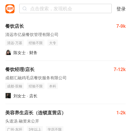
登录
餐饮店长
7-9k
清远市亿燊餐饮管理有限公司
清远-万基
经验不限
大专
陈女士 · 财务
餐饮经理/店长
7-12k
成都汇融鸡毛店餐饮服务有限公司
成都-双楠
经验不限
本科
刘女士 · 店长
美容养生店长（连锁直营店）
1-2k
头道汤 融资未公开
广州-东环
3年以上
学历不限