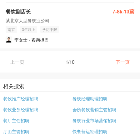
餐饮副店长
7-8k·13薪
某北京大型餐饮业公司
南京
3年以上
学历不限
李女士 · 咨询担当
上一页
1/10
下一页
相关搜索
餐饮推广经理招聘
餐饮经理助理招聘
餐饮业务经理招聘
会所餐饮营销主管招聘
餐厅主任招聘
餐饮行业市场营销招聘
厅面主管招聘
快餐营运经理招聘