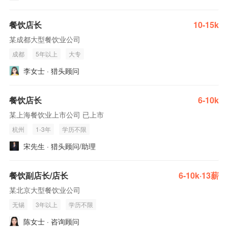
餐饮店长
10-15k
某成都大型餐饮业公司
成都
5年以上
大专
李女士 · 猎头顾问
餐饮店长
6-10k
某上海餐饮业上市公司 已上市
杭州
1-3年
学历不限
宋先生 · 猎头顾问/助理
餐饮副店长/店长
6-10k·13薪
某北京大型餐饮业公司
无锡
3年以上
学历不限
陈女士 · 咨询顾问