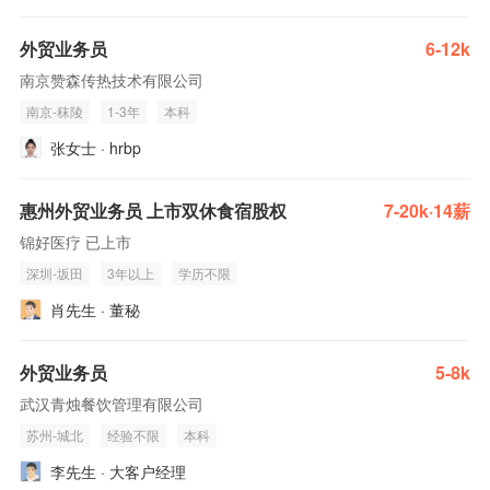
外贸业务员
6-12k
南京赞森传热技术有限公司
南京-秣陵
1-3年
本科
张女士 · hrbp
惠州外贸业务员 上市双休食宿股权
7-20k·14薪
锦好医疗 已上市
深圳-坂田
3年以上
学历不限
肖先生 · 董秘
外贸业务员
5-8k
武汉青烛餐饮管理有限公司
苏州-城北
经验不限
本科
李先生 · 大客户经理