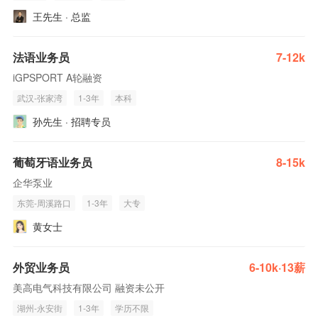
王先生 · 总监
法语业务员
7-12k
iGPSPORT A轮融资
武汉-张家湾
1-3年
本科
孙先生 · 招聘专员
葡萄牙语业务员
8-15k
企华泵业
东莞-周溪路口
1-3年
大专
黄女士
外贸业务员
6-10k·13薪
美高电气科技有限公司 融资未公开
湖州-永安街
1-3年
学历不限