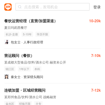
登录
餐饮运营经理（直营/加盟渠道）
10-20k
夏日玛莉西餐厅
长沙-圭塘
5-10年
学历不限
包女士 · 人事行政经理
营运顾问（餐饮）
7-10k
某成都大型食品/饮料/酒水公司 融资未公开
锦江区
1年以下
本科
秦女士 · 资深猎头顾问
连锁加盟・区域经营顾问
7-12k
某郑州食品/饮料/酒水公司 战略融资
金水区
经验不限
大专