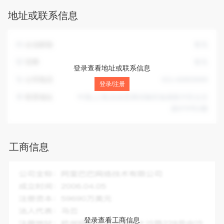
相关部门批准文件或许可证件为准）一般项目：：从事数据科
地址或联系信息
技、互联网科技领域内的技术服务、技术开发、技术咨询、技
术交流、技术转让、技术推广；数据处理服务；数据处理和存
储支持服务；人工智能应用软件开发（音像制品、电子出版物
企业邮箱
暂无
除外）；人工智能行业应用系统集成服务；信息系统集成服
务；互联网数据服务；5G通信技术服务；人工智能公共服务平
官网
暂无
登录查看地址或联系信息
台技术咨询服务；网络技术服务；信息系统运行维护服务；软
公司电话
021-60859999
件开发（音像制品、电子出版物除外）；互联网安全服务；安
登录/注册
全防范工程设计、安装、咨询；非居住地地产租赁；办公设备
联系地址
中国(上海)自由贸易试验区临港新片区云汉
租赁服务；云计算服务；计算机及通讯设备租赁；计算机软硬
路979号2楼
件及辅助设备批发；计算机软硬件及辅助设备零售；通讯设备
销售。（除依法须经批准的项目外，凭营业执照依法自主开展
经营活动）
工商信息
企业全称：
临港数智科技(上海)有限公司
成立时间：
2021-12-29
注册资本：
100000.00万人民币
法人代表：
刘彤
登录查看工商信息