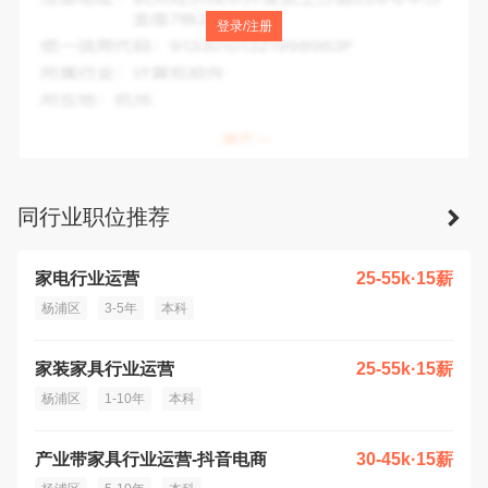
注册地址：
中国(上海)自由贸易试验区临港新片区云汉路979
登录/注册
号2楼
统一信用代码：
91310000MA7E5GCR0N
所属行业：
科学研究和技术服务业
所在地：
上海市
同行业职位推荐
家电行业运营
25-55k·15薪
杨浦区
3-5年
本科
家装家具行业运营
25-55k·15薪
杨浦区
1-10年
本科
产业带家具行业运营-抖音电商
30-45k·15薪