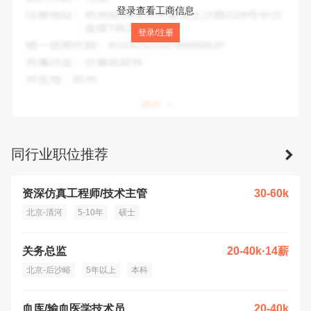
法人代表：
李建明
登录查看工商信息
注册地址：
北京市北京经济技术开发区万源街3号1号楼219室
登录/注册
(北京自贸试验区高端产业片区亦庄组团)
统一信用代码：
91110400MA04EEHM3H
所属行业：
租赁和商务服务业
所在地：
北京市
同行业职位推荐
资深仿真工程师/技术主管
30-60k
北京-清河
5-10年
硕士
关务总监
20-40k·14薪
北京-后沙峪
5年以上
本科
血库/输血医学技术员
20-40k