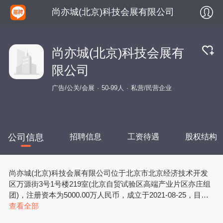
尚亦城(北京)科技会展有限公司
尚亦城(北京)科技会展有
限公司
广告/公关/会展
50-99人
私营/民营企业
公司信息
招聘信息
工资待遇
股权结构
尚亦城(北京)科技会展有限公司位于北京市北京经济技术开发
区万源街3号1号楼219室(北京自贸试验区高端产业片区亦庄组
团)，注册资本为5000.00万人民币，成立于2021-08-25，目前
公司的主要经营范围是一般项目：会议及展览服务；广告设
查看全部
计、代理；广告制作；广告发布；企业形象策划；平面设计；