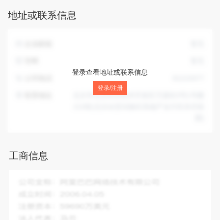
市场营销策划；信息咨询服务（不含许可类信息咨询服务）；
地址或联系信息
日用品销售；文具用品零售；办公用品销售；体育用品及器材
零售；工艺美术品及收藏品零售（象牙及其制品除外）；工艺
美术品及礼仪用品销售（象牙及其制品除外）；家用电器销
企业邮箱
暂无
售；电子产品销售；技术服务、技术开发、技术咨询、技术交
流、技术转让、技术推广；计算机系统服务；软件开发；软件
官网
暂无
销售；软件外包服务；专业设计服务；组织文化艺术交流活
登录查看地址或联系信息
公司电话
81215977
动；文艺创作；工业互联网数据服务；数据处理和存储支持服
登录/注册
务；大数据服务；数据处理服务；文化场馆管理服务；科普宣
联系地址
北京市北京经济技术开发区万源街3号1号楼
传服务；数字内容制作服务（不含出版发行）；信息系统集成
219室(北京自贸试验区高端产业片区亦庄组
服务。（除依法须经批准的项目外，凭营业执照依法自主开展
团)
经营活动）许可项目：建设工程设计；建设工程施工；建筑劳
务分包；建筑智能化系统设计；住宅室内装饰装修。（依法须
经批准的项目，经相关部门批准后方可开展经营活动，具体经
工商信息
营项目以相关部门批准文件或许可证件为准）（不得从事国家
和本市产业政策禁止和限制类项目的经营活动。）
企业全称：
尚亦城(北京)科技会展有限公司
成立时间：
2021-08-25
注册资本：
5000.00万人民币