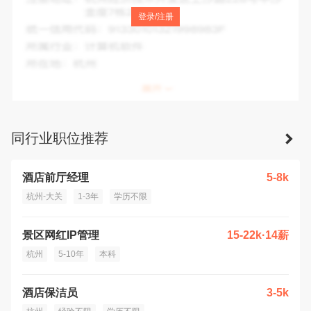
注册地址：
浙江省杭州市拱墅区七古登207号A座二楼206室
登录/注册
统一信用代码：
9133010579090154XC
所属行业：
其他服务业
所在地：
杭州市
同行业职位推荐
酒店前厅经理
5-8k
杭州-大关
1-3年
学历不限
景区网红IP管理
15-22k·14薪
杭州
5-10年
本科
酒店保洁员
3-5k