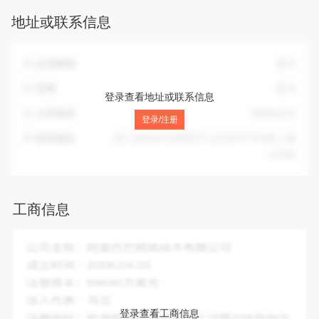
经批准的项目外，凭营业执照依法自主开展经营活动)。
地址或联系信息
企业邮箱
暂无
官网
暂无
登录查看地址或联系信息
公司电话
88986622
登录/注册
联系地址
浙江省杭州市拱墅区七古登207号A座二楼
206室
工商信息
企业全称：
杭州和宇泳池设备工程有限公司
成立时间：
2006-04-03
注册资本：
500.00万人民币
法人代表：
李志刚
登录查看工商信息