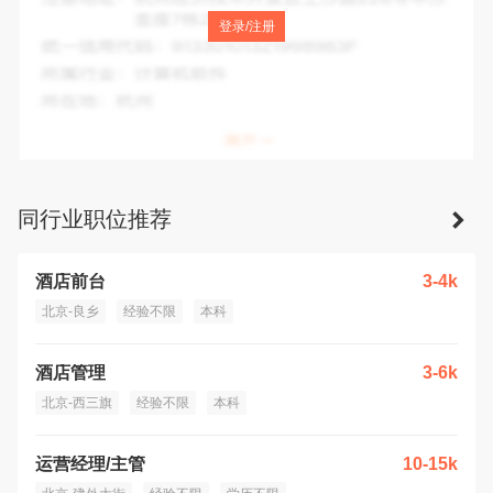
注册地址：
北京市朝阳区延静西里2号1号楼一层、二层东侧厨
登录/注册
房
统一信用代码：
911101020573296164
所属行业：
住宿和餐饮业
所在地：
北京市
同行业职位推荐
酒店前台
3-4k
北京-良乡
经验不限
本科
酒店管理
3-6k
北京-西三旗
经验不限
本科
运营经理/主管
10-15k