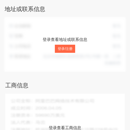
许可类信息咨询服务）；信息技术咨询服务。（除依法须经批
地址或联系信息
准的项目外，凭营业执照依法自主开展经营活动）许可项目：
餐饮服务；住宿服务；食品销售。（依法须经批准的项目，经
相关部门批准后方可开展经营活动，具体经营项目以相关部门
企业邮箱
暂无
批准文件或许可证件为准）（不得从事国家和本市产业政策禁
止和限制类项目的经营活动。）
官网
暂无
登录查看地址或联系信息
公司电话
暂无
登录/注册
联系地址
北京市朝阳区延静西里2号1号楼一层、二层
东侧厨房
工商信息
企业全称：
北京美伦酒店管理有限公司
成立时间：
2012-11-22
注册资本：
300.00万人民币
法人代表：
高春梅
登录查看工商信息