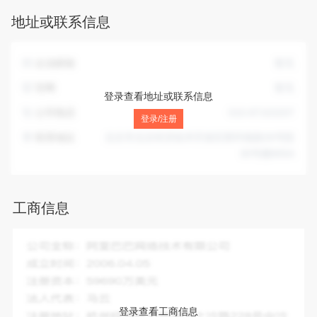
仪器制造；信息系统集成服务、互联网数据服务；基础软件服
地址或联系信息
务；应用软件服务；技术服务、技术开发、技术咨询、技术转
让；电脑图文设计；版权代理；会议服务；承办展览展示活
动；企业形象策划；企业管理咨询；市场营销策划；翻译服
企业邮箱
暂无
务；设计、制作、代理、发布广告；出版物批发。（市场主体
依法自主选择经营项目，开展经营活动；出版物批发以及依法
官网
暂无
登录查看地址或联系信息
须经批准的项目，经相关部门批准后依批准的内容开展经营活
公司电话
010-87163207
动；不得从事国家和本市产业政策禁止和限制类项目的经营活
登录/注册
动。）
联系地址
北京市北京经济技术开发区西环南路26号院
30号楼805A
工商信息
企业全称：
北京翼渡文化发展有限公司
成立时间：
2010-01-28
注册资本：
1000.00万人民币
法人代表：
高峰
登录查看工商信息