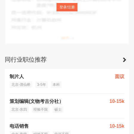
注册地址：
北京市北京经济技术开发区西环南路26号院30号
登录/注册
楼805A
统一信用代码：
9111030255144875XX
所属行业：
其他文化艺术业
所在地：
北京市
同行业职位推荐
制片人
面议
北京-酒仙桥
3-5年
本科
策划编辑(文物考古分社）
10-15k
北京-东四
经验不限
硕士
电话销售
10-15k