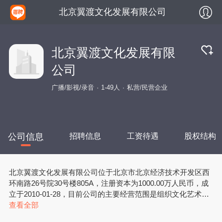
北京翼渡文化发展有限公司
北京翼渡文化发展有限
公司
广播/影视/录音
1-49人
私营/民营企业
公司信息
招聘信息
工资待遇
股权结构
北京翼渡文化发展有限公司位于北京市北京经济技术开发区西
环南路26号院30号楼805A，注册资本为1000.00万人民币，成
立于2010-01-28，目前公司的主要经营范围是组织文化艺术交
流活动（不含演出）；销售电子产品、计算机、软件及辅助设
查看全部
备、文化用品、工艺品、教学专用仪器；软件开发；教学专用