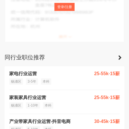
注册地址：
中国(上海)自由贸易试验区临港新片区平庄东路
登录/注册
1558号3幢
统一信用代码：
91310000MA1H30P0XL
所属行业：
居民服务业
所在地：
上海市
同行业职位推荐
家电行业运营
25-55k·15薪
杨浦区
3-5年
本科
家装家具行业运营
25-55k·15薪
杨浦区
1-10年
本科
产业带家具行业运营-抖音电商
30-45k·15薪