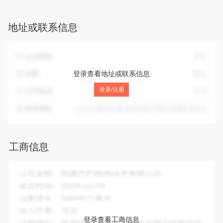
务；文艺演出票务代理服务；体育赛事票务代理服务；展览、
博览会票务代理服务；会议会务服务；零售日用杂货、家用电
地址或联系信息
器、工艺品（不含文物）、珠宝首饰、化妆品；货物进出口、
代理进出口、技术进出口；国际航空货物运输代理；国际陆路
货物运输代理；国际海上货物运输代理；货运代理；组织文化
企业邮箱
暂无
艺术交流活动；技术开发、技术推广；教育咨询（不含培
训）；零售食品；保险代理业务。（市场主体依法自主选择经
官网
登录查看地址或联系信息
暂无
营项目，开展经营活动；国内旅游业务、入境旅游业务、出境
登录/注册
公司电话
暂无
旅游业务、保险代理业务、零售食品以及依法须经批准的项
目，经相关部门批准后依批准的内容开展经营活动；不得从事
联系地址
北京市通州区新华西街60号院4号楼5层505
国家和本市产业政策禁止和限制类项目的经营活动。）
工商信息
企业全称：
北京东游国际旅行社有限公司
成立时间：
2006-03-01
注册资本：
500.00万人民币
法人代表：
田友国
登录查看工商信息