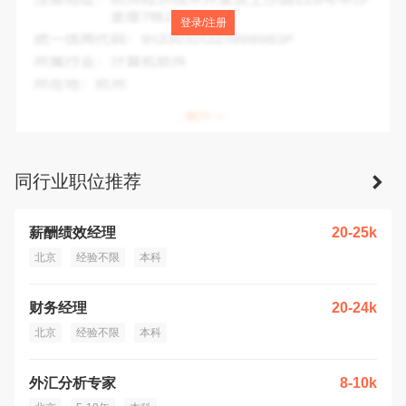
注册地址：
北京市通州区新华西街60号院4号楼5层505
登录/注册
统一信用代码：
91110112786181412T
所属行业：
商务服务业
所在地：
北京市
同行业职位推荐
薪酬绩效经理
20-25k
北京
经验不限
本科
财务经理
20-24k
北京
经验不限
本科
外汇分析专家
8-10k