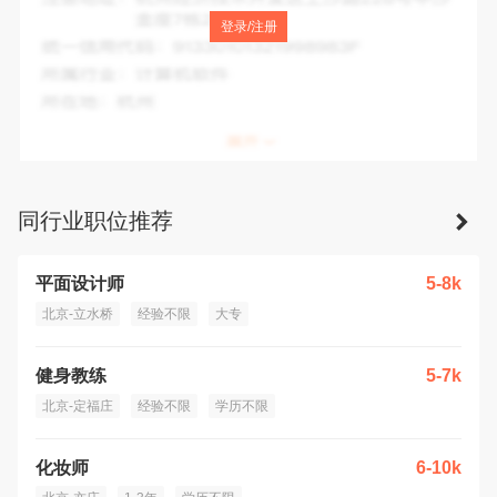
注册地址：
北京市北京经济技术开发区贵园东里53幢1层102
登录/注册
统一信用代码：
92110302L44746050D
所属行业：
文化、体育和娱乐业
所在地：
北京市
同行业职位推荐
平面设计师
5-8k
北京-立水桥
经验不限
大专
健身教练
5-7k
北京-定福庄
经验不限
学历不限
化妆师
6-10k