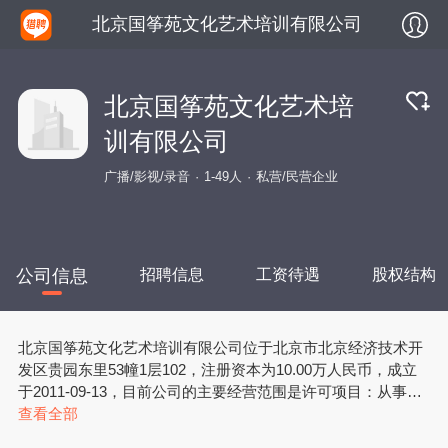
北京国筝苑文化艺术培训有限公司
北京国筝苑文化艺术培
训有限公司
广播/影视/录音
1-49人
私营/民营企业
公司信息
招聘信息
工资待遇
股权结构
北京国筝苑文化艺术培训有限公司位于北京市北京经济技术开
发区贵园东里53幢1层102，注册资本为10.00万人民币，成立
于2011-09-13，目前公司的主要经营范围是许可项目：从事艺
术培训的营利性民办培训机构（除面向中小学生、学龄前儿童
查看全部
开展的学科类、语言类文化教育培训）；出版物零售；电视剧