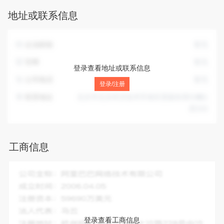
制作。（依法须经批准的项目，经相关部门批准后方可开展经
地址或联系信息
营活动，具体经营项目以相关部门批准文件或许可证件为准）
一般项目：组织文化艺术交流活动；会议及展览服务；乐器零
售；乐器零配件销售；工艺美术品及礼仪用品制造（象牙及其
企业邮箱
暂无
制品除外）；电子产品销售；计算机软硬件及辅助设备零售；
教育咨询服务（不含涉许可审批的教育培训活动）；市场营销
官网
暂无
登录查看地址或联系信息
策划；文艺创作；礼仪服务；电影摄制服务；企业形象策划；
公司电话
暂无
企业管理咨询；个人互联网直播服务。（除依法须经批准的项
登录/注册
目外，凭营业执照依法自主开展经营活动）（不得从事国家和
联系地址
北京市北京经济技术开发区贵园东里53幢1
本市产业政策禁止和限制类项目的经营活动。）
层102
工商信息
企业全称：
北京国筝苑文化艺术培训有限公司
成立时间：
2011-09-13
注册资本：
10.00万人民币
法人代表：
赵国强
登录查看工商信息