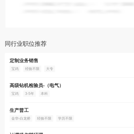
所属行业：
乳制品制造
所在地：
宝鸡市
同行业职位推荐
定制业务销售
宝鸡
经验不限
大专
高级钻机检验员-（电气）
宝鸡
3-5年
本科
生产普工
金华-白龙桥
经验不限
学历不限