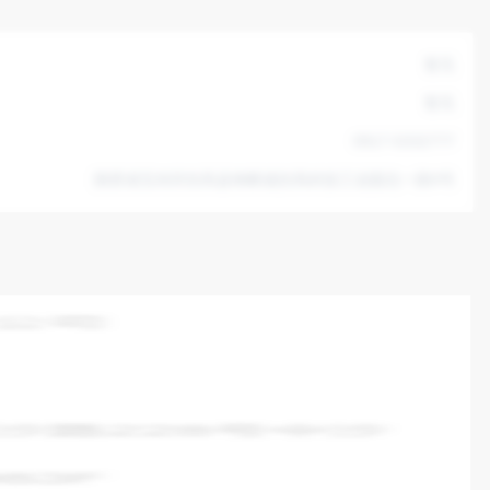
暂无
暂无
0917-5332777
陕西省宝鸡市扶风县绛帐镇扶风科技工业园北一路9号