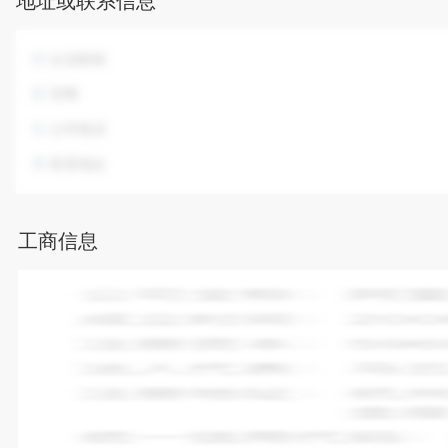
地址或联系信息
企业邮箱
官网
公司电话
联系地址
工商信息
企业全称：
陕西佑慧滋营养食品有限公司
成立时间：
2016-11-04
注册资本：
3000.00万人民币
法人代表：
姚晓明
注册地址：
陕西省宝鸡市扶风县绛帐镇扶风科技工业园北一路9号
统一信用代码：
91610324MA6X9AGM6C