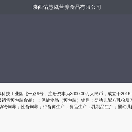
陕西佑慧滋营养食品有限公司
工业园北一路9号，注册资本为3000.00万人民币，成立于2016
仅销售预包装食品）；保健食品（预包装）销售；婴幼儿配方乳粉及
：动物饲养；牲畜饲养；种畜禽生产；食品生产；乳制品生产；婴幼
相关部门批准后方可开展经营活动，具体经营项目以审批结果为准)