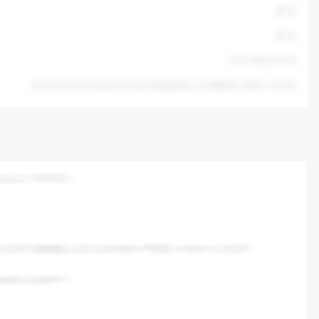
暂无
暂无
010-89634919
北京市北京经济技术开发区地盛西路1号1幢B区1层B2-101室