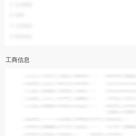
企业邮箱
官网
公司电话
联系地址
工商信息
企业全称：
大地时代电影发行(北京)有限公司
成立时间：
2009-03-05
注册资本：
100.00万人民币
法人代表：
魏延法
注册地址：
北京市北京经济技术开发区地盛西路1号1幢B区1层B2-1
统一信用代码：
91110302683554730D
所属行业：
电影和广播电视节目发行
所在地：
北京市