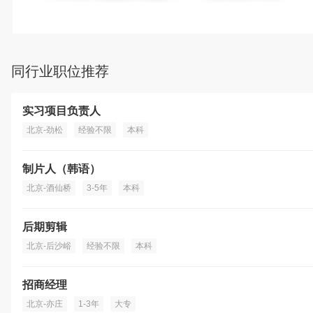
同行业职位推荐
实习项目负责人
北京-劲松
经验不限
本科
制片人（韩语）
北京-酒仙桥
3-5年
本科
后期剪辑
北京-后沙峪
经验不限
本科
招商经理
北京-亦庄
1-3年
大专