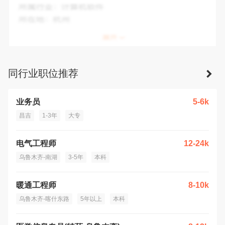
所属行业：
批发业
所在地：
乌鲁木齐市
同行业职位推荐
业务员
5-6k
昌吉
1-3年
大专
电气工程师
12-24k
乌鲁木齐-南湖
3-5年
本科
暖通工程师
8-10k
乌鲁木齐-喀什东路
5年以上
本科