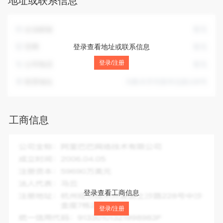
地址或联系信息
禁止进出口的商品和技术除外）业务。主要产品:金属材料。
企业邮箱
暂无
官网
登录查看地址或联系信息
暂无
登录/注册
公司电话
暂无
联系地址
乌鲁木齐市新华北路108号
工商信息
企业全称：
新疆泽天贸易有限公司
成立时间：
1999-11-02
注册资本：
2000.00万人民币
法人代表：
孙新宝
登录查看工商信息
注册地址：
乌鲁木齐市新华北路108号
登录/注册
统一信用代码：
暂无