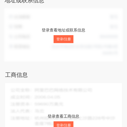
地址或联系信息
售；海洋能发电机组销售；海洋环境监测与探测装备销售；导
航、测绘、气象及海洋专用仪器销售；环境监测专用仪器仪表
销售；水下系统和作业装备销售；潜水救捞装备销售；仪器仪
企业邮箱
暂无
表制造；智能仪器仪表销售；仪器仪表销售；电子产品销售；
机械电气设备销售；电子专用设备销售；智能机器人销售；特
官网
暂无
登录查看地址或联系信息
殊作业机器人制造；智能仪器仪表制造；电子测量仪器制造；
公司电话
88409008
电子测量仪器销售；自然科学研究和试验发展；工业设计服
登录/注册
务；集成电路芯片设计及服务；电子元器件批发；电子元器件
联系地址
北京市海淀区永澄北路2号院1号楼4层
制造；集成电路芯片及产品销售；集成电路芯片及产品制造；
A4491号
计算机软硬件及辅助设备批发；计算机软硬件及辅助设备零
售；实验分析仪器销售；实验分析仪器制造；信息技术咨询服
务；人工智能行业应用系统集成服务；信息系统集成服务；国
工商信息
内贸易代理；电子元器件与机电组件设备制造；电子元器件与
机电组件设备销售；电子专用材料制造；终端计量设备销售；
合成材料销售；互联网销售（除销售需要许可的商品）；化工
企业全称：
北京苍芯科技有限公司
产品销售（不含许可类化工产品）；集成电路制造；集成电路
成立时间：
2015-05-28
销售；机械设备租赁；通讯设备销售；塑料制品销售；电子专
注册资本：
50.00万人民币
用材料销售；货物进出口；技术进出口；五金产品零售；机械
设备销售；照相机及器材销售；电子元器件零售；集成电路设
法人代表：
胡鸿运
登录查看工商信息
计；人工智能硬件销售；机械零件、零部件加工；机械零件、
注册地址：
北京市海淀区永澄北路2号院1号楼4层A4491号
零部件销售；合成材料制造（不含危险化学品）；工业自动控
登录/注册