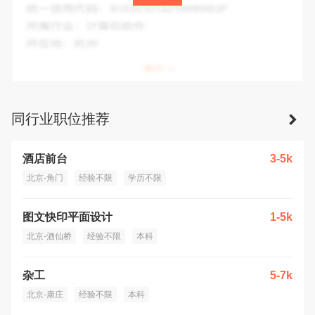
统一信用代码：
91110108344283921B
制系统装置制造；工业自动控制系统装置销售；终端计量设备
所属行业：
科学研究和技术服务业
制造；试验机制造；试验机销售；计量技术服务；专用设备制
所在地：
北京市
造（不含许可类专业设备制造）；通用设备制造（不含特种设
备制造）；新材料技术研发；海上风电相关系统研发；电力行
业高效节能技术研发。（除依法须经批准的项目外，凭营业执
照依法自主开展经营活动）许可项目：检验检测服务。（依法
须经批准的项目，经相关部门批准后方可开展经营活动，具体
同行业职位推荐
经营项目以相关部门批准文件或许可证件为准）（不得从事国
家和本市产业政策禁止和限制类项目的经营活动。）
酒店前台
3-5k
北京-角门
经验不限
学历不限
图文快印平面设计
1-5k
北京-酒仙桥
经验不限
本科
杂工
5-7k
北京-康庄
经验不限
本科