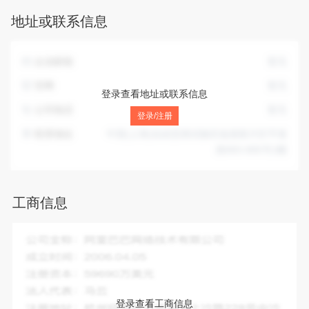
属工具销售；金属制品销售；非金属矿及制品销售；包装材料
地址或联系信息
及制品销售；橡胶制品销售；塑料制品销售；劳动保护用品销
售；五金产品制造【分支机构经营】；金属结构制造【分支机
构经营】；模具制造【分支机构经营】；金属工具制造【分支
企业邮箱
暂无
机构经营】；技术服务、技术开发、技术咨询、技术交流、技
术转让、技术推广。（除依法须经批准的项目外，凭营业执照
官网
暂无
登录查看地址或联系信息
依法自主开展经营活动）
公司电话
暂无
登录/注册
联系地址
中国(上海)自由贸易试验区临港新片区平港
路883-885号1幢
工商信息
企业全称：
上海兴东茂五金有限公司
成立时间：
2024-10-21
注册资本：
20.00万人民币
法人代表：
贾晓东
登录查看工商信息