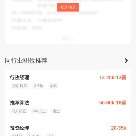
注册地址：
中国(上海)自由贸易试验区临港新片区平港路883-
登录/注册
885号1幢
统一信用代码：
91310000MAE3K6MY9X
所属行业：
制造业
所在地：
上海市
同行业职位推荐
行政经理
13-20k·13薪
上海-联洋
3-5年
本科
推荐算法
50-60k·16薪
浦东新区
2年以上
硕士
投资经理
20-35k