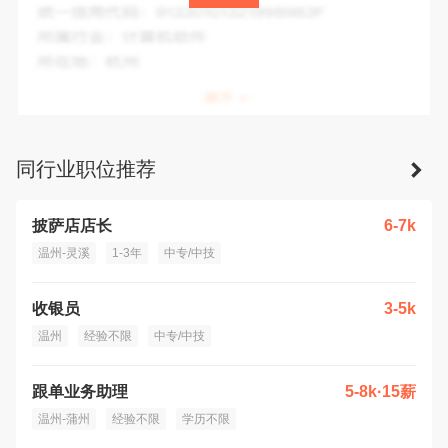
统一信用代码：
913303047245348094
所属行业：
汽车零部件及配件制造
所在地：
温州市
同行业职位推荐
披萨店店长
6-7k
温州-灵溪
1-3年
中专/中技
收银员
3-5k
温州
经验不限
中专/中技
跟单业务助理
5-8k·15薪
温州-蒲州
经验不限
学历不限