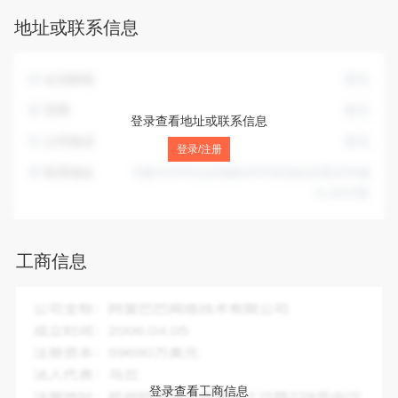
筑材料，化工产品（化学危险品除外），皮棉，农畜产品，机
地址或联系信息
电产品，金属材料，五金交电，汽车配件，石油制品（成品油
除外），防爆器材，文化用品，水泥制品，针纺织品，办公用
品，橡胶制品，工艺美术品。（以上项目需国家专项审批的凭
企业邮箱
暂无
资格证经营）
官网
暂无
登录查看地址或联系信息
公司电话
暂无
登录/注册
联系地址
乌鲁木齐市北京南路28号百信钻石苑京华城
A-1013室
工商信息
企业全称：
新疆明日新能源科技发展有限公司(转高新区)
成立时间：
2006-02-10
注册资本：
500.00万人民币
法人代表：
孙建军
登录查看工商信息