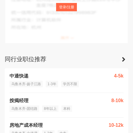
注册地址：
乌鲁木齐市北京南路28号百信钻石苑京华城A-
登录/注册
1013室
统一信用代码：
暂无
所属行业：
计算机、通信和其他电子设备制造业
所在地：
乌鲁木齐市
同行业职位推荐
中通快递
4-5k
乌鲁木齐-扬子江路
1-3年
学历不限
按揭经理
8-10k
乌鲁木齐-团结路
8年以上
本科
房地产成本经理
10-12k