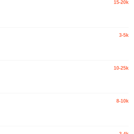
15-20k
3-5k
10-25k
8-10k
3-4k