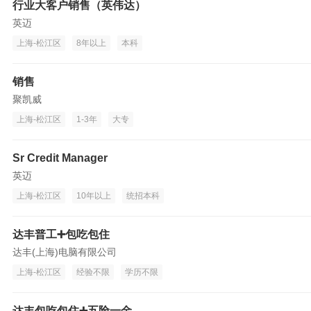
行业大客户销售（英伟达）
英迈
上海-松江区
8年以上
本科
销售
聚凯威
上海-松江区
1-3年
大专
Sr Credit Manager
英迈
上海-松江区
10年以上
统招本科
达丰普工➕包吃包住
达丰(上海)电脑有限公司
上海-松江区
经验不限
学历不限
达丰包吃包住➕五险一金