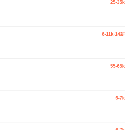
25-35k
6-11k·14薪
55-65k
6-7k
6-7k