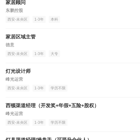
家居顾问
东鹏控股
西安-未央区
1-3年
本科
家居区域主管
德意
西安-未央区
1-3年
大专
灯光设计师
峰光运营
西安-未央区
1-3年
学历不限
西顿渠道经理（开发奖+年假+五险+股权）
峰光运营
西安-未央区
1-3年
学历不限
灯具渠道经理/操盘手（可晋升合伙人）