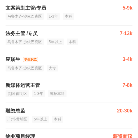
文案策划主管/专员
5-9k
乌鲁木齐-沙依巴克区
1-3年
本科
法务主管 /专员
7-13k
乌鲁木齐-沙依巴克区
5年以上
本科
应届生
3-4k
学生职位
乌鲁木齐-沙依巴克区
大专
新媒体运营主管
7-8k
贵阳-南明区
1-3年
统招本科
融资总监
20-30k
广州-黄埔区
5年以上
本科
物业项目经理
薪资面议