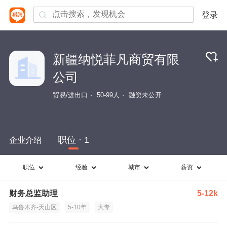
登录
新疆纳悦菲凡商贸有限
公司
贸易/进出口
50-99人
融资未公开
职位 · 1
企业介绍
职位
经验
城市
薪资
财务总监助理
5-12k
乌鲁木齐-天山区
5-10年
大专