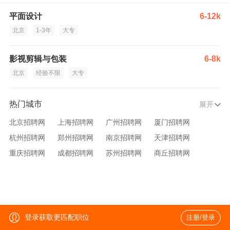
平面设计
6-12k
北京
1-3年
大专
影视剪辑与包装
6-8k
北京
经验不限
大专
热门城市
展开
北京招聘网
上海招聘网
广州招聘网
厦门招聘网
杭州招聘网
郑州招聘网
南京招聘网
天津招聘网
重庆招聘网
成都招聘网
苏州招聘网
商丘招聘网
大连招聘网
济南招聘网
宁波招聘网
无锡招聘网
青岛招聘网
沈阳招聘网
台州招聘网
西安招聘网
武汉招聘网
登录获取更匹配职位
注册/登录