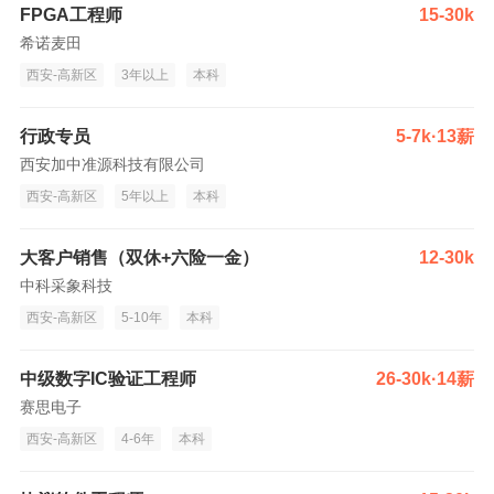
FPGA工程师
15-30k
希诺麦田
西安-高新区
3年以上
本科
行政专员
5-7k·13薪
西安加中准源科技有限公司
西安-高新区
5年以上
本科
大客户销售（双休+六险一金）
12-30k
中科采象科技
西安-高新区
5-10年
本科
中级数字IC验证工程师
26-30k·14薪
赛思电子
西安-高新区
4-6年
本科