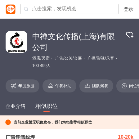
登录
中禅文化传播(上海)有限
公司
酒店/民宿
广告/公关/会展
广播/影视/录音
100-499人
年度旅游
午餐补助
团队聚餐
岗位
相似职位
企业介绍
当前企业暂无职位发布，我们为您推荐相似职位
广告销售经理
10-20k