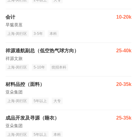
上海-闵行区
2年以上
大专
会计
10-20k
旱魃畏葸
上海-闵行区
3-5年
本科
祥源通航副总（低空热气球方向）
25-40k
祥源文旅
上海-闵行区
5-10年
统招本科
材料品控（面料）
20-35k
亚朵集团
上海-闵行区
5年以上
大专
成品开发及寻源（睡衣）
25-35k
亚朵集团
上海-闵行区
5年以上
本科