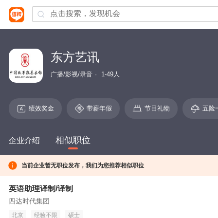
东方艺讯
广播/影视/录音
1-49人
绩效奖金
带薪年假
节日礼物
五险
相似职位
企业介绍
当前企业暂无职位发布，我们为您推荐相似职位
英语助理译制/译制
四达时代集团
北京
经验不限
硕士