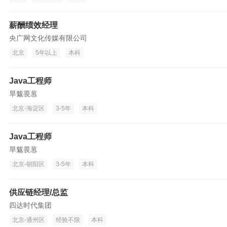
薪酬绩效经理
央广网文化传媒有限公司
北京
5年以上
本科
Java工程师
旱魃畏葸
北京-海淀区
3-5年
本科
Java工程师
旱魃畏葸
北京-朝阳区
3-5年
本科
供应链经理/总监
四达时代集团
北京-通州区
经验不限
本科