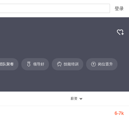
登录
团队聚餐
领导好
技能培训
岗位晋升
薪资
6-7k