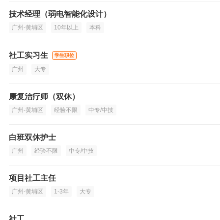
技术经理（弱电智能化设计）
广州-黄埔区
10年以上
本科
社工实习生
学生职位
广州
大专
康复治疗师（双休）
广州-黄埔区
经验不限
中专/中技
白班双休护士
广州
经验不限
中专/中技
项目社工主任
广州-黄埔区
1-3年
大专
社工