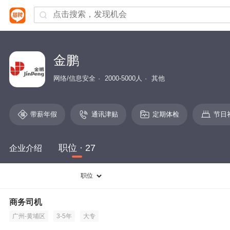
金鹏
网络/信息安全
2000-5000人
其他
带薪年假
通讯津贴
定期体检
节日
职位 · 27
企业介绍
职位
商务司机
广州-黄埔区
3-5年
大专