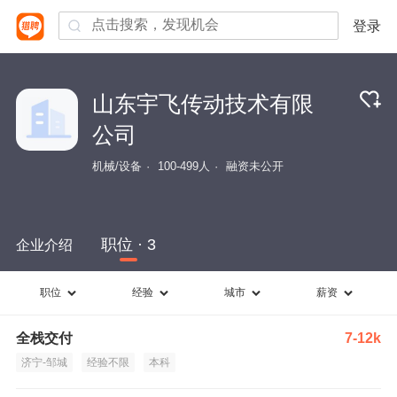
登录
山东宇飞传动技术有限
公司
机械/设备
100-499人
融资未公开
职位 · 3
企业介绍
职位
经验
城市
薪资
全栈交付
7-12k
济宁-邹城
经验不限
本科