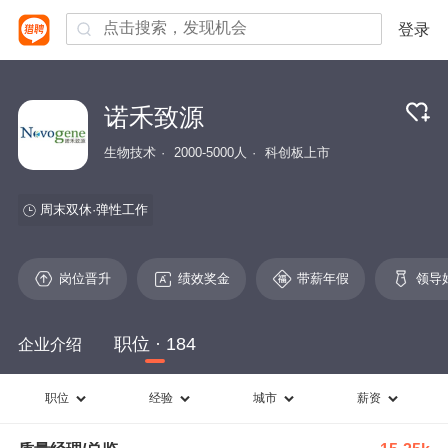
登录
诺禾致源
生物技术
2000-5000人
科创板上市
周末双休
弹性工作
岗位晋升
绩效奖金
带薪年假
领导
职位 · 184
企业介绍
职位
经验
城市
薪资