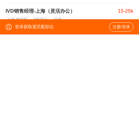
IVD销售经理-上海（灵活办公）
15-25k
上海-静安区
5年以上
大专
登录获取更匹配职位
注册/登录
IVD销售经理-广州（灵活办公）
15-25k
广州-越秀区
5年以上
学历不限
产品经理/高级产品经理-重测序
15-30k
北京-朝阳区
2年以上
硕士
Technical Support
13-18k
北京-朝阳区
1-3年
硕士
投资总监(合伙人级别)(J13351)
80-100k
北京-朝阳区
7年以上
硕士