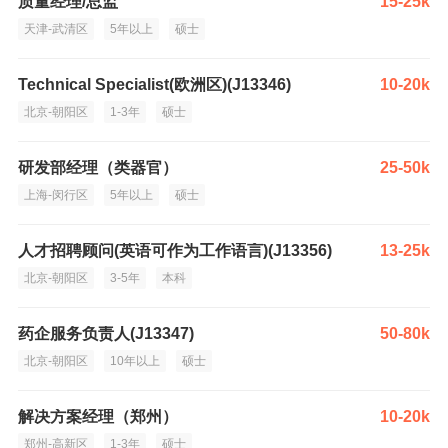
质量经理/总监
15-25k
天津-武清区
5年以上
硕士
Technical Specialist(欧洲区)(J13346)
10-20k
北京-朝阳区
1-3年
硕士
研发部经理（类器官）
25-50k
上海-闵行区
5年以上
硕士
人才招聘顾问(英语可作为工作语言)(J13356)
13-25k
北京-朝阳区
3-5年
本科
药企服务负责人(J13347)
50-80k
北京-朝阳区
10年以上
硕士
解决方案经理（郑州）
10-20k
郑州-高新区
1-3年
硕士