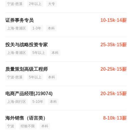
宁波-慈溪
2年以上
大专
证券事务专员
10-15k·14薪
上海-青浦区
1-3年
本科
投关与战略投资专家
25-35k·15薪
上海-青浦区
5年以上
本科
质量策划高级工程师
20-25k·15薪
宁波-慈溪
5年以上
本科
电商产品经理(J19074)
20-25k·15薪
上海-闵行区
5-10年
本科
海外销售（语言类）
8-10k·13薪
宁波
经验不限
本科