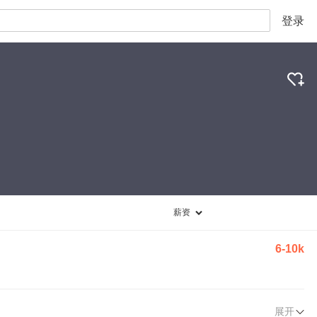
登录
薪资
6-10k
展开